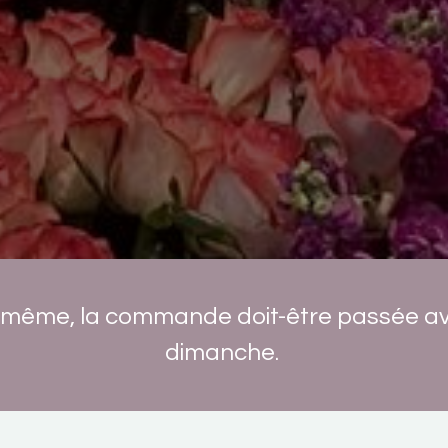
ur même, la commande doit-être passée ava
dimanche.